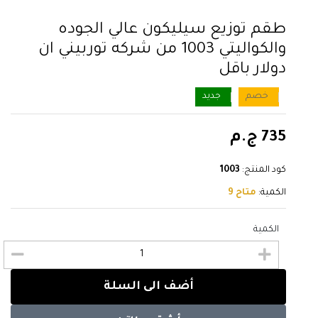
طقم توزيع سيليكون عالي الجوده
والكواليتي 1003 من شركه توربيني ان
دولار باقل
خصم
جديد
735 ج.م
كود المنتج:
1003
الكمية:
متاح 9
الكمية
أضف الى السلة