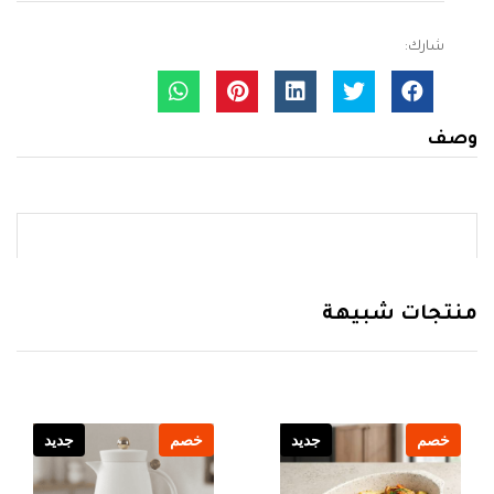
شارك:
وصف
منتجات شبيهة
خصم
جديد
خصم
جديد