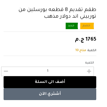
طقم تقديم 8 قطعه بورسلين من
توربيني اند دولار مذهب
خصم
جديد
1765 ج.م
الكمية:
متاح 10
الكمية
أضف الى السلة
أشتري الآن