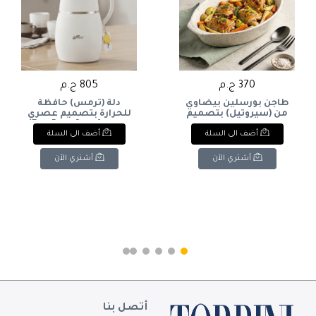
370 ج.م
805 ج.م
طاجن بورسلين بيضاوي
دلة (ترمس) حافظة
من (سيروتيل) بتصميم
للحرارة بتصميم عصري
كلاسيكي وعصري متوفر
سعه 1 لتر & Day Days
أضف الى السلة
أضف الى السلة
الآن
Thermal Carafe / Vacuum
Flask.
أشتري الآن
أشتري الآن
أتصل بنا