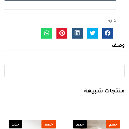
شارك:
وصف
منتجات شبيهة
خصم
جديد
خصم
جديد