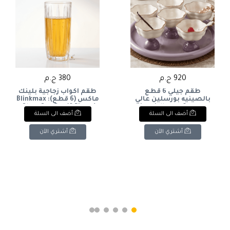
920 ج.م
380 ج.م
طقم جيلي 6 قطع
طقم أكواب زجاجية بلينك
بالصينيه بورسلين عالي
ماكس (6 قطع): Blinkmax
الجوده 6-piece jelly set
Glass Cup Set (6 Pieces).
أضف الى السلة
أضف الى السلة
with tray, high-quality
porcelain
أشتري الآن
أشتري الآن