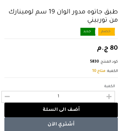
طبق جاتوه مدور الوان 19 سم لومينارك
من توربيني
خصم
جديد
80 ج.م
كود المنتج:
5830
الكمية:
متاح 10
الكمية
أضف الى السلة
أشتري الآن