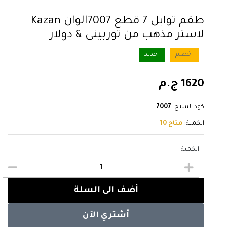
طقم توابل 7 قطع 7007الوان Kazan
لاستر مذهب من توربينى & دولار
خصم
جديد
1620 ج.م
كود المنتج:
7007
الكمية:
متاح 10
الكمية
أضف الى السلة
أشتري الآن