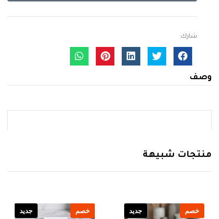
شارك:
وصف
منتجات شبيهة
خصم
جديد
خصم
جديد