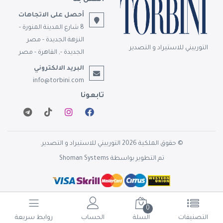
أتصل بنا
أحصل على الاتجاهات
8 شارع المدينة المنورة -
النزهة الجديدة - مصر
التوربيني للاستيراد و التصدير
الجديدة -, القاهرة - مصر
البريد الالكتروني
info@torbini.com
تابعونا
© حقوق الملكية 2026 التوربيني للاستيراد و التصدير.
تم التطوير بواسطة
Shoman Systems
0
التصنيفات
السلة
الحساب
روابط سريعة