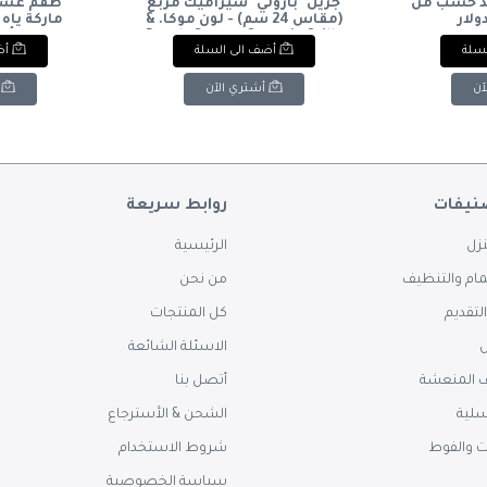
د خشب من
جريل "بارولي" سيراميك مربع
طقم عشاء
ولار
(مقاس 24 سم) - لون موكا. &
ماركة ياه 
: Baroly Square Ceramic Grill
لسلة
أضف الى السلة
أض
Dinnerware
Pan (24 cm) - Mocha Color.
آن
أشتري الآن
نيفات
روابط سريعة
زل
الرئيسية
ام والتنظيف
من نحن
لتقديم
كل المنتجات
س
الاسئلة الشائعة
 المنعشة
أتصل بنا
سلية
الشحن & الأسترجاع
ت والفوط
شروط الاستخدام
سياسة الخصوصية