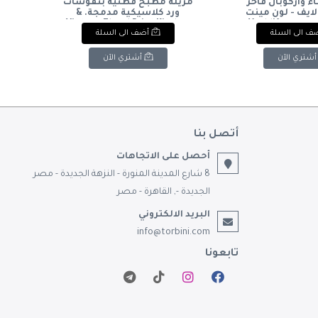
 وأركوبال فاخر
مريلة مطبخ قطنية بنقوشات
قِ
لايف - لون مينت
ورد كلاسيكية مدمجة. &
جرين وأوف وايت.Yeahlife
Vintage Floral Print Kitchen
ف الى السلة
أضف الى السلة
with
Apron with Color-Block
Luxury Arcopal 
Panel.
Set - Mint Green & Off-White.
📝
أشتري الآن
أشتري الآن
أتصل بنا
أحصل على الاتجاهات
8 شارع المدينة المنورة - النزهة الجديدة - مصر
الجديدة -, القاهرة - مصر
البريد الالكتروني
info@torbini.com
تابعونا