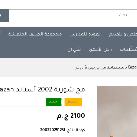
ب
طهي والتقديم
العودة للمدارس
مجموعة الصيف المنعشة
أ
مُنظّمات
: كل الأجهزة
شي ان
مج شوربة 2002 أستاند Kazan بالسلطانية من توربينى & دولار
خصم
جديد
2100 ج.م
كود المنتج:
20022025123I