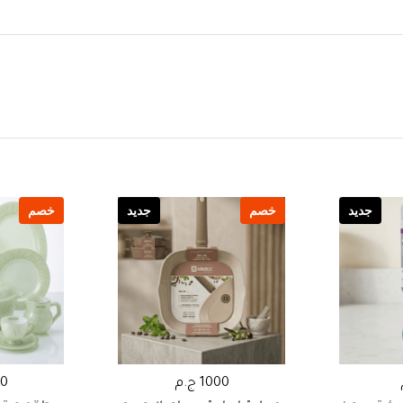
جديد
خصم
جديد
خصم
1000 ج.م
800