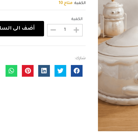
الكمية:
متاح 10
الكمية
أضف الى السل
شارك: