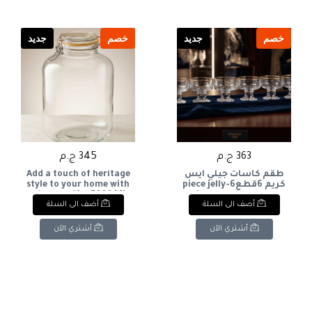
خصم
جديد
خصم
جديد
363 ج.م
345 ج.م
طقم كاسات جيلي ايس
Add a touch of heritage
كريم 6قطع6-piece jelly
style to your home with
this beautiful 5000 ML
ice cream cup set
أضف الى السلة
أضف الى السلة
glass jar."
أشتري الآن
أشتري الآن