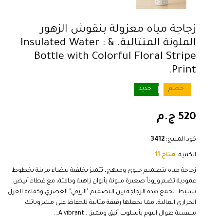
زجاجة مياه معزولة بنقوش الزهور
الملونة المتتالية. & : Insulated Water
Bottle with Colorful Floral Stripe
Print.
خصم
جديد
520 ج.م
كود المنتج:
3412
الكمية:
متاح 11
زجاجة مياه بتصميم حيوي ومبهج، تتميز بخلفية بيضاء مزينة بخطوط
عمودية تضم وروداً صغيرة ملونة بألوان زاهية ودافئة، مع غطاء أبيض
بسيط. تجمع هذه الزجاجة بين التصميم "الريفي" العصري وكفاءة العزل
الحراري العالية، مما يجعلها رفيقة مثالية للحفاظ على مشروباتك
منعشة طوال اليوم بأسلوب أنيق ومميز. . A vibrant...