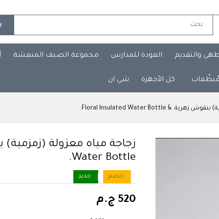
ب
طهي والتقديم
العودة للمدارس
مجموعة الصيف المنعشة
أ
مُنظّمات
: كل الأجهزة
شي ان
 Floral Insulated Water Bottle.
Water Bottle.
خصم
جديد
520 ج.م