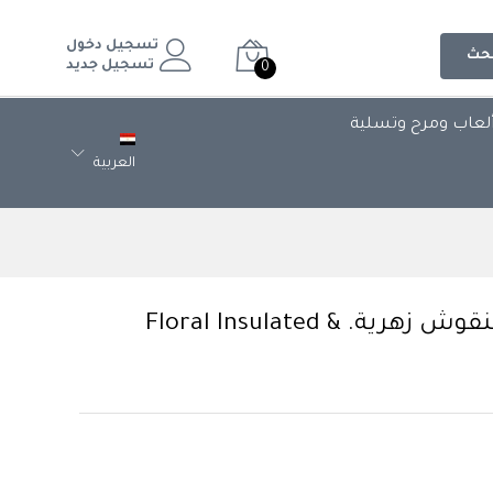
تسجيل دخول
حث
تسجيل جديد
0
لعاب ومرح وتسلية
العربية
زجاجة مياه معزولة (زمزمية) بنقوش زهرية. & Floral Insulated