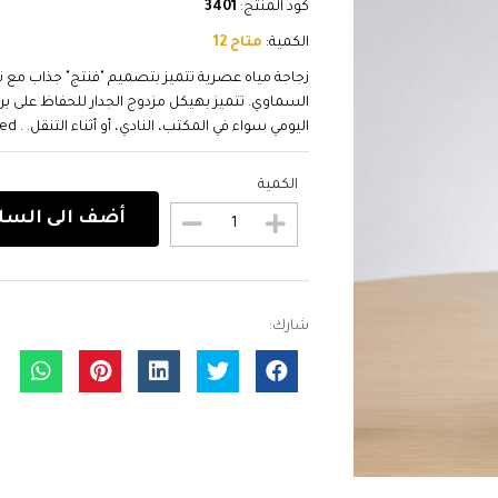
كود المنتج:
3401
الكمية:
متاح 12
زجاجة مياه عصرية تتميز بتصميم "فنتج" جذاب مع نق
السماوي. تتميز بهيكل مزدوج الجدار للحفاظ على بر
اليومي سواء في المكتب، النادي، أو أثناء التنقل. . A stylish and practical insulated...
الكمية
أضف الى السل
شارك: