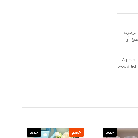
ي لمنع الرطوبة
طبخ أو
A premi
wood lid 
جديد
خصم
جديد
خص