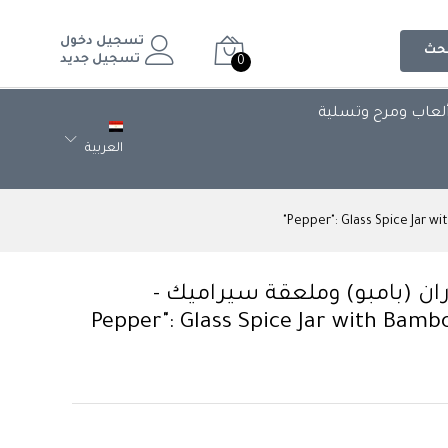
تسجيل دخول
حث
تسجيل جديد
0
لعاب ومرح وتسلية
العربية
ران (بامبو) وملعقة سيراميك -
"Pepper": Glass Spice Jar with Bam