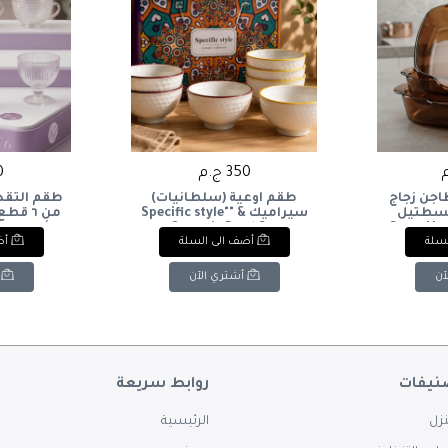
350 ج.م
30
ن زجاج
طقم أوعية (سلطانيات)
طقم التقدي
ع مسطتيل
سيراميك & "Specific style"
من ٦ ق
Smex Honey 
Ceramic Bowl Set
الأناقة و
لسلة
أضف الى السلة
أض
Casserol
 set of 6
Recta
ct blend of
آن
أشتري الآن
ility for
g. Available
🥂☕
نيفات
روابط سريعة
زل
الرئيسية