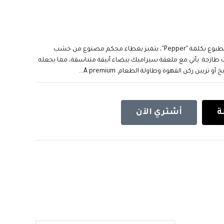
برطمان توابل زجاجي فاخر بتصميم عصري شفاف مطبوع بكلمة "Pepper"، يتميز بغطاء محكم مصنوع من خشب
ت طازجة. يأتي مع ملعقة سيراميك بيضاء أنيقة متناسقة، مما يجعله
ين ركن القهوة وطاولة الطعام. A premium...
ة
أشتري الآن