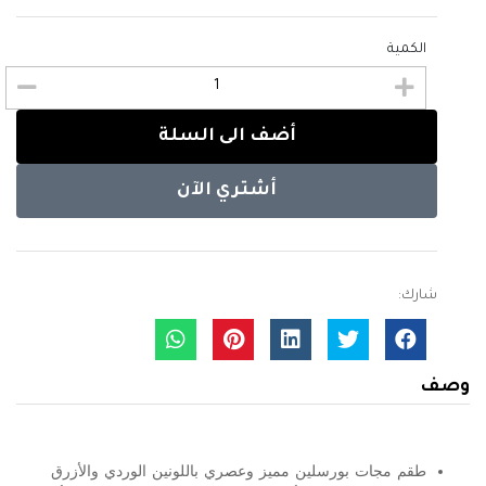
الكمية
أضف الى السلة
أشتري الآن
شارك:
وصف
طقم مجات بورسلين مميز وعصري باللونين الوردي والأزرق