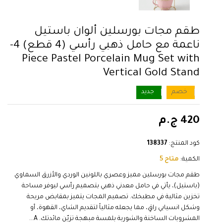
طقم مجات بورسلين ألوان باستيل
ناعمة مع حامل ذهبي رأسي (4 قطع) 4-
Piece Pastel Porcelain Mug Set with
Vertical Gold Stand
خصم
جديد
420 ج.م
كود المنتج:
138337
الكمية:
متاح 5
طقم مجات بورسلين مميز وعصري باللونين الوردي والأزرق السماوي
(باستيل)، يأتي في حامل معدني ذهبي بتصميم رأسي ليوفر مساحة
تخزين مثالية في مطبخك. تصميم المجات يتميز بمقابض مريحة
وشكل انسيابي راقٍ، مما يجعله مثالياً لتقديم الشاي، القهوة، أو
المشروبات الساخنة والشوربة بلمسة مبهجة تزيّن مائدتك. A...