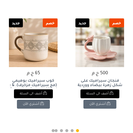
خصم
جديد
خصم
جديد
500 ج.م
65 ج.م
فنجان سيراميك على
كوب سيراميك بوهيمي
شكل زهرة بيضاء ووردية
(مج سيراميك مزخرف). & :
مع طبق متناسق.&:
Bohemian Ceramic Mug /
أضف الى السلة
أضف الى السلة
Textured Stoneware Mug.
Ceramic Flower Bud Mug
with Pink Petal Saucer
Set.
أشتري الآن
أشتري الآن