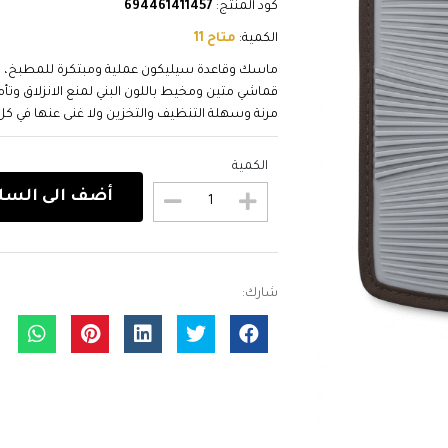
كود المنتج:
694461411457
الكمية:
متاح 11
ماسك وقاعدة سيليكون عملية ومبتكرة للمطبخ، ت
قماشي متين ومخيط باللون البني لمنع الانزلاق وت
مرنة وسهلة التنظيف والتخزين ولا غنى عنها في كل مطبخ مودرن. ovative kitchen
الكمية
أضف الى السل
شارك: