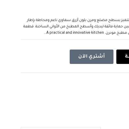
تميز بسطح مضلع ومرن بلون أزرق سماوي ناعم ومحاطة بإطار
أمين حماية فائقة ليديك وأسطح المطبخ من الأواني الساخنة. قطعة
A practical and inn...
ة
أشتري الآن