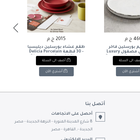
4 ج.م
2015 ج.م
م بورسلين فاخر
طقم عشاء بورسلين ديليسيا
طقم
بإطار فضي مصقول Luxury
- 30 قطعة Delicia Porcelain
Dinnerware Set - 30 Pieces
Porcelain Serving
ف الى السلة
أضف الى السلة
th
Polished Silve
أشتري الآن
أشتري الآن
أتصل بنا
أحصل على الاتجاهات
8 شارع المدينة المنورة - النزهة الجديدة - مصر
الجديدة -, القاهرة - مصر
البريد الالكتروني