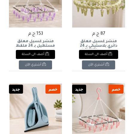
87 ج.م
153 ج.م
منشر غسيل معلق
منشر غسيل معلق
دائري بلاستيكي بـ 24
مستطيل بـ 24 ملقط
ملقطاً ماركة ENWEI (لون
بلاستيكي وإطار ستانلس
أضف الى السلة
أضف الى السلة
أخضر فاتح/باستيل). & :
ستيل ماركة XIDELAI (لون
ENWEI Round Plastic
بنفسجي/لافندر). & :
XIDELAI Hanging
Hanging Laundry Drying
أشتري الآن
أشتري الآن
Stainless Steel Laundry
Rack with 24 Clips/Pegs
Drying Rack with 24
(Pastel Green).
Plastic Pegs/Clips (Purple
/ Lavender).
خصم
جديد
خصم
جديد