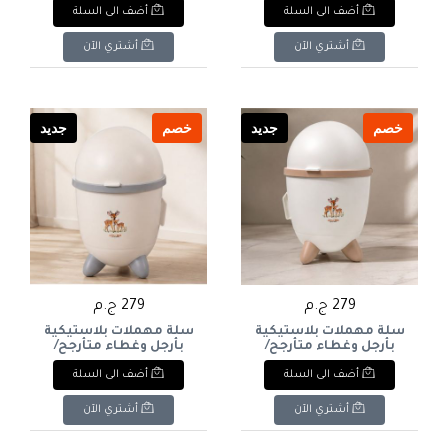
أضف الى السلة
أضف الى السلة
دقيقة - لون وردي/زهري).
دقيقة - لون بيج). & : All-
in-One Compact
& : All-in-One Compact
Dustpan & Brush Set
Dustpan & Brush Set
أشتري الآن
أشتري الآن
with Detail Cleaning
with Detail Cleaning
Tools (Beige).
Tools (Pink / Dusty Rose).
خصم
جديد
خصم
جديد
279 ج.م
279 ج.م
سلة مهملات بلاستيكية
سلة مهملات بلاستيكية
بأرجل وغطاء متأرجح/
بأرجل وغطاء متأرجح/
متحرك بتصميم كرتوني
متحرك بتصميم كرتوني
أضف الى السلة
أضف الى السلة
(طبعة الغزال - Little
(طبعة الغزال - Little
Deer - لون بيج/بني). & :
Deer). & : Cute Standing
Plastic Trash Can with
Cute Standing Plastic
أشتري الآن
أشتري الآن
Legs & Swing/Dome Lid
Trash Can with Legs &
(Little Deer Print).
Swing/Dome Lid (Little