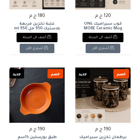
120 ج.م
180 ج.م
كوب سيراميك ONE
علبة تخزين مربعة
MORE Ceramic Mug
بلاستيك 950 مل 950 ml
Square Plastic Storage
أضف الى السلة
أضف الى السلة
Container
أشتري الآن
أشتري الآن
خصم
جديد
خصم
جديد
190 ج.م
190 ج.م
برطمان تخزين سيراميك
طبق بورسلين 15سم