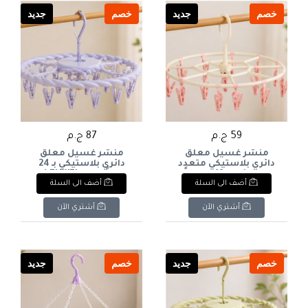
خصم
جديد
خصم
جديد
59 ج.م
87 ج.م
منشر غسيل معلق
منشر غسيل معلق
دائري بلاستيكي متعدد
دائري بلاستيكي بـ 24
الوظائف بـ 18 ملقطاً
ملقطاً ماركة ENWEI (لون
أضف الى السلة
أضف الى السلة
ماركة YISHUN (لون عاجي/
بنفسجي/لافندر). & :
وردي). & : YISHUN Round
ENWEI Round Plastic
Hanging Laundry Drying
Plastic Multifunctional
أشتري الآن
أشتري الآن
Rack with 24 Clips/Pegs
Drying Hanger with 18
(Lavender / Purple)
Clips/Pegs (Cream Ivory /
Pink).
خصم
جديد
خصم
جديد