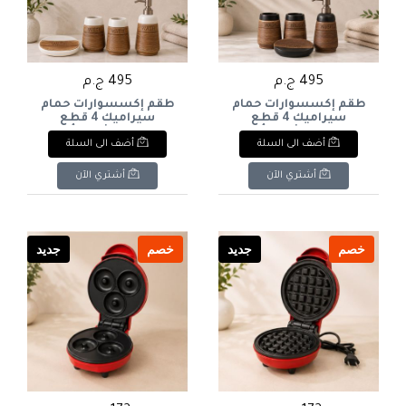
495 ج.م
495 ج.م
طقم إكسسوارات حمام
طقم إكسسوارات حمام
سيراميك 4 قطع
سيراميك 4 قطع
بتصميم خشبي وأسود
بتصميم خشبي وأبيض
أضف الى السلة
أضف الى السلة
محفور بكلمتي "WASH"
محفور كلمة ( WASH ) "&
و". & : 4-Piece Ceramic
4-Piece Ceramic
Bathroom Accessories
Bathroom Accessories
أشتري الآن
أشتري الآن
Set with Wooden Texture
Set with Wooden
& "WASH" Engraving
Texture, Black Accents &
Engraved Text
خصم
جديد
خصم
جديد