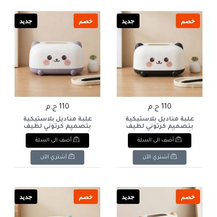
Deer Print - Beige / Warm
Brown).
خصم
جديد
خصم
جديد
110 ج.م
110 ج.م
علبة مناديل بلاستيكية
علبة مناديل بلاستيكية
بتصميم كرتوني لطيف
بتصميم كرتوني لطيف
(على شكل باندا - لون
(على شكل دب / حيوان
أضف الى السلة
أضف الى السلة
أسود وأبيض). & : Cute
كيوت - لون بنفسجي/
Cartoon Panda Tissue
لافندر). & : Cute Cartoon
Animal Tissue Box
Box Holder / Dispenser
أشتري الآن
أشتري الآن
Holder / Dispenser
(Black & White).
(Purple / Lavender).
خصم
جديد
خصم
جديد