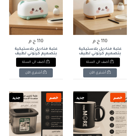
110 ج.م
110 ج.م
علبة مناديل بلاستيكية
علبة مناديل بلاستيكية
بتصميم كرتوني لطيف
بتصميم كرتوني لطيف
(على شكل دب / حيوان
(على شكل دب / حيوان
أضف الى السلة
أضف الى السلة
كيوت - لون بيج/بني). & :
كيوت). & : Cute Cartoon
Animal Tissue Box
Cute Cartoon Animal
Holder / Dispenser.
Tissue Box Holder /
أشتري الآن
أشتري الآن
Dispenser (Beige / Warm
Brown).
خصم
جديد
خصم
جديد