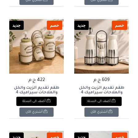
أشتري الآن
أشتري الآن
Cruet Set with Floral
Print & Chrome Stand.
خصم
جديد
خصم
جديد
609 ج.م
422 ج.م
طقم تقديم الزيت والخل
طقم تقديم الزيت والخل
والملاحات سيراميك 4
والملاحات سيراميك 4
قطع مع حامل معدني
قطع بتصميم ريفي
أضف الى السلة
أضف الى السلة
أسود (أوف وايت بنقشة
"Country Home" مع
خطوط سوداء). & : 4-
حامل معدني زيتي/
Piece Ceramic Oil,
زيتوني. & : 4-Piece
أشتري الآن
أشتري الآن
Ceramic Oil, Vinegar,
Vinegar, Salt & Pepper
Salt & Pepper Cruet Set
Cruet Set with Metal
with "Country Home"
Stand (Off-White with
Print & Metal Stand.
Black Line Pattern).
خصم
جديد
خصم
جديد