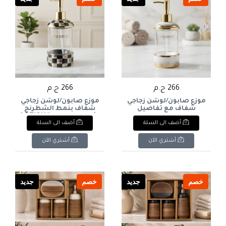
266 ج.م
266 ج.م
موزع صابون/لوشن زجاجي
موزع صابون/لوشن زجاجي
شفاف مع تفاصيل
شفاف بنمط الشطرنج
سيراميك وذهبية
الأسود والذهبي ("LOTION
أضف الى السلة
أضف الى السلة
DISPENSER"). & : Clear
("LOTION DISPENSER"). &
Glass Soap & Lotion
: Clear Glass Soap &
Dispenser with Black &
Lotion Dispenser with
أشتري الآن
أشتري الآن
Gold Checkered Pattern.
White Ceramic & Gold
Accents.
خصم
جديد
خصم
جديد