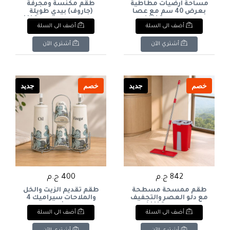
مساحة أرضيات مطاطية
طقم مكنسة ومجرفة
بعرض 40 سم مع عصا
(جاروف) بيدي طويلة
طويلة ماركة LIAO (لون
وقابلة للفك ماركة LIAO
أضف الى السلة
أضف الى السلة
أحمر ورمادي). & : LIAO
(لون أحمر ورمادي). & :
LIAO Long Handle Broom
40cm Floor Squeegee
and Dustpan Set with
with Long Handle (Red &
أشتري الآن
أشتري الآن
Detachable Handles (Red
Grey).
& Grey).
خصم
جديد
خصم
جديد
842 ج.م
400 ج.م
طقم ممسحة مسطحة
طقم تقديم الزيت والخل
مع دلو العصر والتجفيف
والملاحات سيراميك 4
الذكي ماركة LIAO (لون
قطع بنقشة زهور مع
أضف الى السلة
أضف الى السلة
أحمر ورمادي). & : LIAO
حامل معدني كروم. & : 4-
Piece Ceramic Oil,
Squeeze Flat Mop &
Vinegar, Salt & Pepper
Bucket Set (Red & Grey).