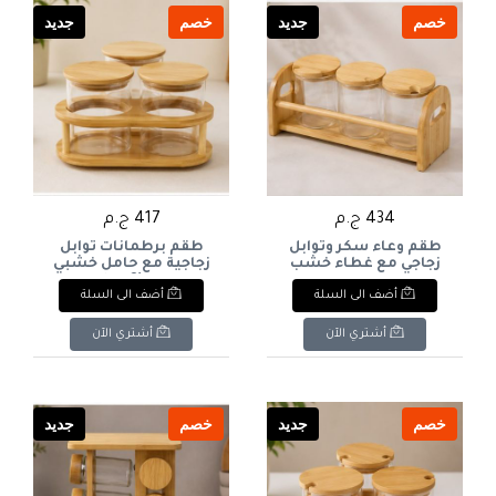
خصم
جديد
خصم
جديد
434 ج.م
417 ج.م
طقم وعاء سكر وتوابل
طقم برطمانات توابل
زجاجي مع غطاء خشب
زجاجية مع حامل خشبي
بفتحة ملعقة وحامل
بيضاوي (3 برطمانات
أضف الى السلة
أضف الى السلة
خشبي (3 قطع). & : 3-
بغطاء خشب). & : 3-
Piece Glass Spice
Piece Glass
Container Set with Oval
Seasoning/Sugar Bowl
أشتري الآن
أشتري الآن
Wooden Stand.
Set with Wooden Lids
(Spoon Slot) & Bamboo
Stand.
خصم
جديد
خصم
جديد