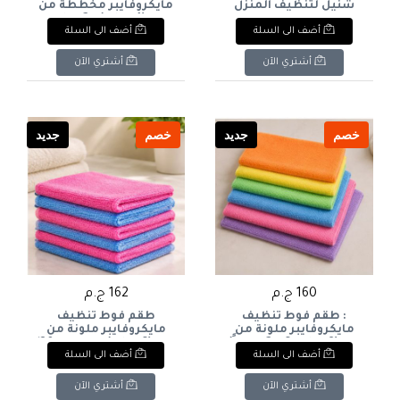
شنيل لتنظيف المنزل
مايكروفايبر مخططة من
والسيارات من لياو -
لياو (4 قطع) - 2 قطعه
أضف الى السلة
أضف الى السلة
(LIAO Chenille Duster). &
لونها احمر - 2 قطعه
: LIAO Chenille Duster.
لونها رصاصي مقاسها
41* 48 (LIAO Striped
أشتري الآن
أشتري الآن
Microfiber Cloths - 4
Pcs). & : LIAO Striped
Microfiber Cloths Set (4
Pieces).
خصم
جديد
خصم
جديد
160 ج.م
162 ج.م
: طقم فوط تنظيف
طقم فوط تنظيف
مايكروفايبر ملونة من
مايكروفايبر ملونة من
لياو (8 قطع: 6 + 2 مجاناً)
لياو (6 قطع) مقاسها 30*
أضف الى السلة
أضف الى السلة
مقاسها 30* 30 - (LIAO
30 - (LIAO Microfiber
Cloths - 6 Pcs). & : LIAO
Microfiber Cloths Maxi
Microfiber Cloths Set (6
Pack 6+2 Gratis). & : LIAO
أشتري الآن
أشتري الآن
Pieces).
Microfiber Cloths Maxi