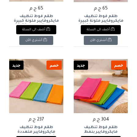
65 ج.م
65 ج.م
طقم فوط تنظيف
طقم فوط تنظيف
مايكروفايبر ملونة كبيرة
مايكروفايبر ملونة كبيرة
الحجم (4 قطع - 30×30
الحجم (4 قطع - 30×30
أضف الى السلة
أضف الى السلة
سم) - (Microfibre Cloths
سم) - (Microfibre Cloths
4 Pack - 30x30 cm). & :
4 Pack - 30x30 cm). & :
Microfibre Cloths Set (4
Microfibre Cloths Set (4
أشتري الآن
أشتري الآن
Pack - 30 x 30 cm).
Pack - 30 x 30 cm).
خصم
جديد
خصم
جديد
304 ج.م
237 ج.م
طقم فوط تنظيف
طقم فوط تنظيف
مايكروفايبر بنمط
مايكروفايبر متعددة
مربعات ملموسة من لياو
الألوان من لياو - عبوة