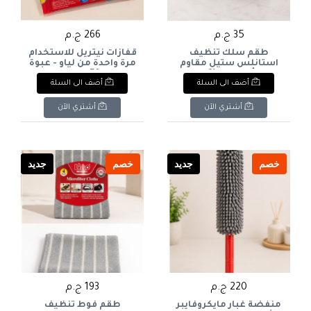
35 ج.م
266 ج.م
طقم سلك تنظيف
قفازات نيتريل للاستخدام
استانلس ستيل مقاوم
مرة واحدة من لياو - عبوة
للصدأ من لياو (3 قطع -
توفيرية 50 قطعة باللون
أضف الى السلة
أضف الى السلة
وزن القطعة 18 جرام) -
الازرق- مقاس لارج L
(LIAO Disposable Nitrile
(LIAO Stainless Steel
Gloves Value Pack 50 Pcs
Scrubber - 3 Pcs). & :
أشتري الآن
أشتري الآن
- Large Size). & : LIAO
LIAO Stainless Steel
Disposable Nitrile Gloves
Scrubber Set (3 Pieces -
Value Pack - Size L (50
18g Each).
Pieces).
خصم
جديد
خصم
جديد
220 ج.م
193 ج.م
منفضة غبار مايكروفايبر
طقم فوط تنظيف