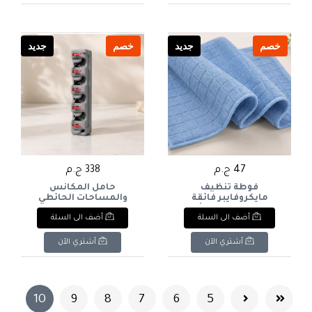
Pack (8 Pieces: 6+2 Free).
خصم
جديد
خصم
جديد
47 ج.م
338 ج.م
فوطة تنظيف
حامل المكانس
مايكروفايبر فائقة
والمساحات الحائطي
الامتصاص بنقشة
متعدد الاستخدامات من
أضف الى السلة
أضف الى السلة
مربعات من لياو (قطعة
لياو (5 فتحات و6
واحدة) مقاسها 30*40
خطافات) - (LIAO Wall-
Mounted Mop & Broom
(LIAO Microfiber Cloth
أشتري الآن
أشتري الآن
Holder). English: LIAO
Grid Design - 1 Pc). & :
Wall-Mounted Mop &
LIAO Microfiber Cloth
Broom Holder (5 Slots &
Grid Design - Blue (1
6 Hooks).
Piece).
(current)
10
9
8
7
6
5