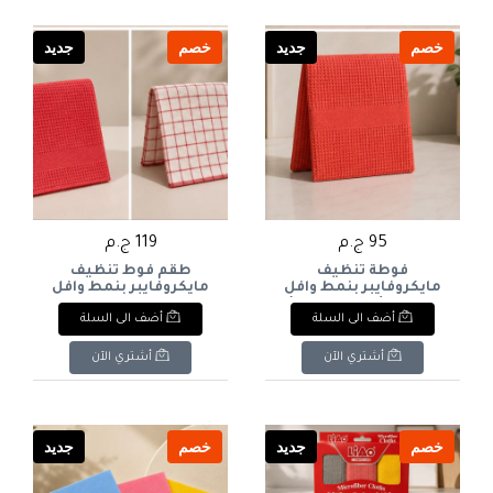
خصم
جديد
خصم
جديد
95 ج.م
119 ج.م
فوطة تنظيف
طقم فوط تنظيف
مايكروفايبر بنمط وافل
مايكروفايبر بنمط وافل
من لياو (قطعة واحدة)
وكاروهات من لياو
أضف الى السلة
أضف الى السلة
مقاس 58*40- (LIAO
(قطعتان) مقاس 30*40 -
(LIAO Microfiber Cloths
Microfiber Waffle Cloth -
Waffle & Grid Pattern - 2
1 Pc). & : LIAO Waffle
أشتري الآن
أشتري الآن
Pcs). & : LIAO Microfiber
Microfiber Cloth (1
Cloths Waffle & Grid
Piece).
Pattern Set (2 Pieces).
خصم
جديد
خصم
جديد