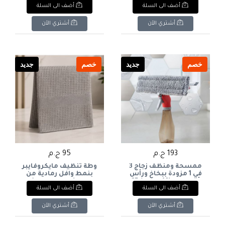
أضف الى السلة
أضف الى السلة
- عبوة توفيرية 12 قطعة
عائلية 12 قطعة (LIAO
Microfiber Cloths Multi
(LIAO Microfiber Cloths
Colors - 12 Pcs Pack). & :
Grid Texture - 12 Pcs
أشتري الآن
أشتري الآن
LIAO Microfiber Cloths
Pack). & : LIAO Grid-
Value Pack - Multi Colors
Texture Microfiber
(12 Pieces).
Cloths Value Pack - Multi
Colors (12 Pieces).
خصم
جديد
خصم
جديد
193 ج.م
95 ج.م
ممسحة ومنظف زجاج 3
وطة تنظيف مايكروفايبر
في 1 مزودة ببخاخ ورأس
بنمط وافل رمادية من
ألومنيوم (10 بوصة / 25
لياو (قطعة واحدة)
أضف الى السلة
أضف الى السلة
سم) من لياو - (LIAO 3-in-
مقاس 58* 40 - (LIAO
Grey Microfiber Waffle
1 Spray Window Cleaner
Cloth - 1 Pc). & : LIAO
10"). & : LIAO 3-in-1 Spray
أشتري الآن
أشتري الآن
Grey Waffle Microfiber
Window Cleaner (10" /
Cloth (1 Piece).
25cm)