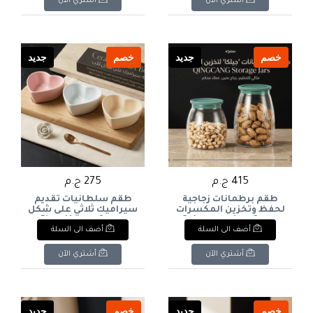
أشتري الآن
أشتري الآن
Organization Jar Set.
خصم
جديد
خصم
جديد
415 ج.م
275 ج.م
طقم برطمانات زجاجية
طقم سلطانيات تقديم
لحفظ وتخزين المكسرات
سيراميك ثلاثي على شكل
سعة 2 لتر (قطعتين): 2-
قلب 3-Piece Heart-
أضف الى السلة
أضف الى السلة
Shaped Ceramic Serving
Piece Glass Storage Jar
Bowl Set
Set - 2 Liters
أشتري الآن
أشتري الآن
خصم
جديد
خصم
جديد