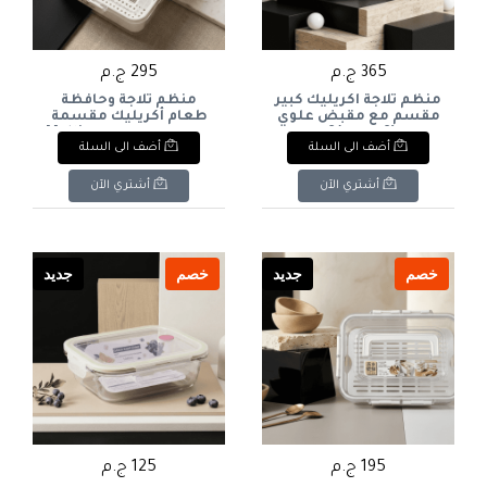
365 ج.م
295 ج.م
منظم ثلاجة أكريليك كبير
منظم ثلاجة وحافظة
مقسم مع مقبض علوي
طعام أكريليك مقسمة
(8 خانات)8-
مع مصفاة داخلية Multi-
أضف الى السلة
أضف الى السلة
Compartment Acrylic
Compartment Large
Fridge Organizer & Food
Acrylic Fridge & Snack
Keeper with Drainer
Organizer with Top
أشتري الآن
أشتري الآن
Handl
خصم
جديد
خصم
جديد
195 ج.م
125 ج.م