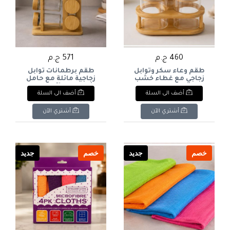
460 ج.م
571 ج.م
طقم وعاء سكر وتوابل
طقم برطمانات توابل
زجاجي مع غطاء خشب
زجاجية مائلة مع حامل
بفتحة ملعقة وحامل
خشبي برجي (6 برطمانات
أضف الى السلة
أضف الى السلة
خشبي بيضاوي (3 قطع).
بغطاء خشب). & : 6-
Piece Slanted Glass Spice
& : 3-Piece Glass
Jar Set with Wooden
Seasoning/Sugar Bowl
أشتري الآن
أشتري الآن
Tower Stand.
Set with Notched
Wooden Lids & Oval
Bamboo Stand.
خصم
جديد
خصم
جديد