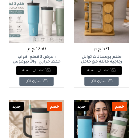
571 ج.م
1250 ج.م
طقم برطمانات توابل
: عرض 3 قطع أكواب
زجاجية مائلة مع حامل
حفظ حراري اوالا ثيرموس
خشبي برجي (6 برطمانات
بمقبض وقشة - ألوان
أضف الى السلة
أضف الى السلة
بغطاء خشب). & : 6-
متعددة. & : Owala 3-
Piece Insulated Travel
Piece Slanted Glass Spice
Tumbler Bundle with
Jar Set with Wooden
أشتري الآن
أشتري الآن
Handle & Straw (Multi-
Tower Stand.
Colors).
خصم
جديد
خصم
جديد