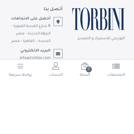
أتصل بنا
أحصل على الاتجاهات
8 شارع المدينة المنورة -
النزهة الجديدة - مصر
التوربيني للاستيراد و التصدير
الجديدة -, القاهرة - مصر
البريد الالكتروني
info@torbini.com
تابعونا
0
التصنيفات
السلة
الحساب
روابط سريعة
© حقوق الملكية 2026 التوربيني للاستيراد و التصدير.
تم التطوير بواسطة
Shoman Systems