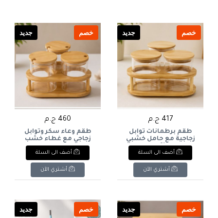
خصم
جديد
خصم
جديد
417 ج.م
460 ج.م
طقم برطمانات توابل
طقم وعاء سكر وتوابل
زجاجية مع حامل خشبي
زجاجي مع غطاء خشب
بيضاوي (3 برطمانات
بفتحة ملعقة وحامل
أضف الى السلة
أضف الى السلة
بغطاء خشب). & : 3-
خشبي بيضاوي (3 قطع).
& : 3-Piece Glass
Piece Glass Spice
Seasoning/Sugar Bowl
Container Set with Oval
أشتري الآن
أشتري الآن
Set with Notched
Wooden Stand.
Wooden Lids & Oval
Bamboo Stand.
خصم
جديد
خصم
جديد