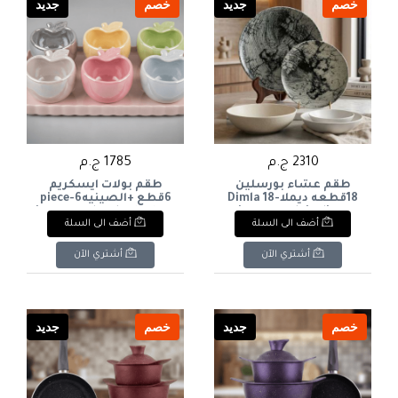
خصم
جديد
خصم
جديد
2310 ج.م
1785 ج.م
طقم عشاء بورسلين
طقم بولات ايسكريم
18قطعه ديملاDimla 18-
6قطع +الصينيه6-piece
ice cream bowl set + tray
piece porcelain dinner
أضف الى السلة
أضف الى السلة
set
أشتري الآن
أشتري الآن
خصم
جديد
خصم
جديد