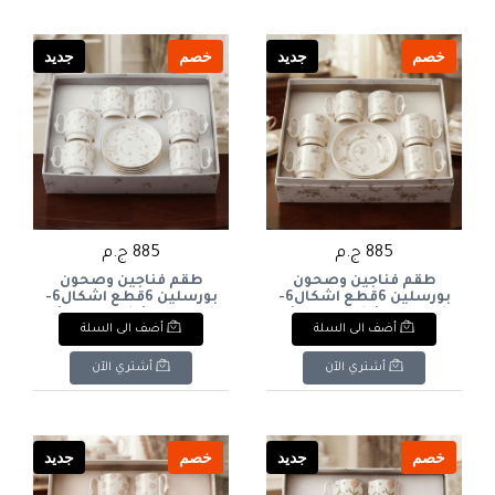
خصم
جديد
خصم
جديد
885 ج.م
885 ج.م
طقم فناجين وصحون
طقم فناجين وصحون
بورسلين 6قطع اشكال6-
بورسلين 6قطع اشكال6-
piece porcelain cup and
piece porcelain cup and
أضف الى السلة
أضف الى السلة
saucer set in various
saucer set in various
shapes
shapes
أشتري الآن
أشتري الآن
خصم
جديد
خصم
جديد