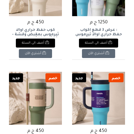
1250 ج.م
450 ج.م
: عرض 3 قطع أكواب
كوب حفظ حراري اوالا
حفظ حراري اوالا ثيرموس
ثيرموس بمقبض وقشة -
بمقبض وقشة - ألوان
40 أونصة / أبيض كريمي
أضف الى السلة
أضف الى السلة
متعددة. & : Owala 3-
ورمادي (Owala Insulated
Tumbler with Handle
Piece Insulated Travel
and Straw - 40 oz Off-
Tumbler Bundle with
أشتري الآن
أشتري الآن
White / Charcoal). & :
Handle & Straw (Multi-
Owala Insulated Travel
Colors).
Tumbler with Handle &
2-in-1 Lid (40 oz - Off-
White / Cream).
خصم
جديد
خصم
جديد
450 ج.م
450 ج.م