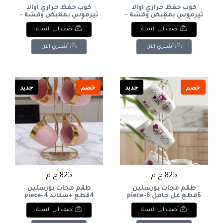
كوب حفظ حراري اوالا
كوب حفظ حراري اوالا
ثيرموس بمقبض وقشة -
ثيرموس بمقبض وقشة -
40 أونصة / أزرق سماوي
40 أونصة / زيتي حوالي
أضف الى السلة
أضف الى السلة
وكحلي (Owala Insulated
1.18 لتر (Owala Insulated
Tumbler with Handle
Tumbler with Handle
and Straw - 40 oz
and Straw - 40 oz
أشتري الآن
أشتري الآن
Green). & : Owala
Turquoise Blue). English:
Insulated Travel
Owala Insulated Travel
Tumbler with Handle &
Tumbler with Handle &
Straw (40 oz - Green).
2-in-1 Lid (40 oz -
Turquoise / Navy Blue).
خصم
جديد
خصم
جديد
825 ج.م
825 ج.م
طقم مجات بورسلين
طقم مجات بورسلين
6قطع عل حامل 6-piece
4قطع +ستاند 4-piece
porcelain mug set +
porcelain mug set on a
أضف الى السلة
أضف الى السلة
stand
stand