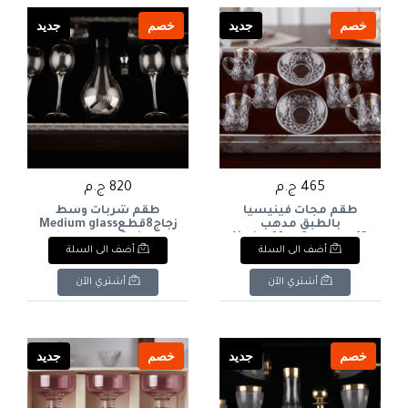
خصم
جديد
خصم
جديد
465 ج.م
820 ج.م
طقم مجات فينيسيا
طقم شربات وسط
بالطبق مدهب
زجاج8قطعMedium glass
12قطعهVenice Mug Set
sherbet set, 8 pieces
أضف الى السلة
أضف الى السلة
with Gold-Trimmed
Saucer, 12 Pieces
أشتري الآن
أشتري الآن
خصم
جديد
خصم
جديد