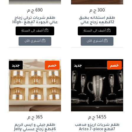
300 ج.م
690 ج.م
طقم استكانه بطبق
طقم شربات تركي زجاج
12قطعه زجاج عالي
عالي الجودة 7قطع High-
الجوده12-piece high-
quality Turkish glass
أضف الى السلة
أضف الى السلة
sherbet set, 7 pieces
quality glass tea set with
saucer
أشتري الآن
أشتري الآن
خصم
جديد
خصم
جديد
1455 ج.م
365 ج.م
طقم شربات اريزو مدهب
طقم جيلي و ايس كريم
7قطع Arizo 7-piece
6قطع زجاج عسلي Jelly