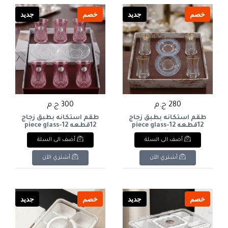
خصم
جديد
خصم
جديد
280 ج.م
300 ج.م
طقم استكانه بطبق زجاج
طقم استكانه بطبق زجاج
12قطعه 12-piece glass
12قطعه 12-piece glass
tea set with saucer
tea set with saucer
أضف الى السلة
أضف الى السلة
أشتري الآن
أشتري الآن
خصم
جديد
خصم
جديد