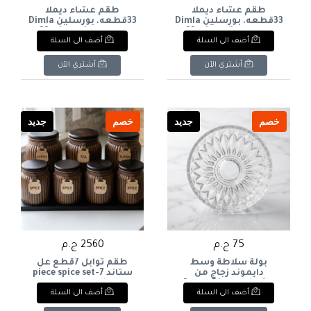
طقم عشاء ديملا
طقم عشاء ديملا
33قطعه. بورسلين Dimla
33قطعه. بورسلين Dimla
33-piece dinner set.
33-piece dinner set.
أضف الى السلة
أضف الى السلة
Porcelain.
Porcelain.
أشتري الآن
أشتري الآن
خصم
جديد
خصم
جديد
75 ج.م
2560 ج.م
بولة سلاطة وسط
طقم توابل 7قطع عل
دايموند زجاج من
ستاند 7-piece spice set
اوشنOcean Diamond
on a stand
أضف الى السلة
أضف الى السلة
Medium Glass Salad
Bowl