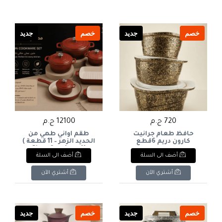
خصم
جديد
خصم
جديد
720 ج.م
12100 ج.م
حافظ طعام جرانيت
طقم أواني طهي من
كارون دريم 6قطع
الحديد الزهر – 11 قطعة )
11-Piece Cast Iron
أضف الى السلة
أضف الى السلة
Cookware Set
أشتري الآن
أشتري الآن
خصم
جديد
خصم
جديد