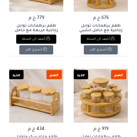
676 ج.م
779 ج.م
طقم برطمانات توابل
طقم برطمانات توابل
زجاجية مع حامل خشبي
زجاجية مربعة مع حامل
دوار 360 درجة دورين (8
خشبي مدرج (8 برطمانات
أضف الى السلة
أضف الى السلة
برطمانات بغطاء خشب).
بغطاء خشب). & : 8-
Piece Square Glass Spice
& : 8-Piece Glass Spice
Jar Set with Tiered
Jar Set with 360°
أشتري الآن
أشتري الآن
Wooden/Bamboo Stand.
Rotating 2-Tier Wooden
Carousel Rack.
خصم
جديد
خصم
جديد
919 ج.م
434 ج.م