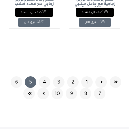
طقم برطمانات توابل
طقم وعاء سكر وتوابل
زجاجية مع حامل خشبي
زجاجي مع غطاء خشب
دوار 360 درجة (9
بفتحة ملعقة وحامل
أضف الى السلة
أضف الى السلة
برطمانات بغطاء خشب).
خشبي (3 قطع). & : 3-
Piece Glass
& : 9-Piece Glass Spice
Seasoning/Sugar Bowl
Jar Set with 360°
أشتري الآن
أشتري الآن
Set with Wooden Lids
Rotating Wooden
(Spoon Slot) & Bamboo
Carousel Stand.
Stand.
(current)
6
5
4
3
2
1
10
9
8
7