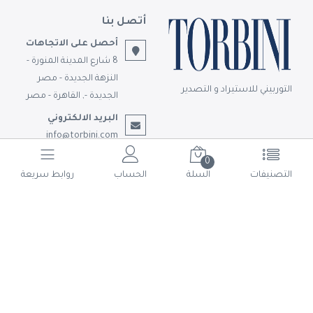
أتصل بنا
أحصل على الاتجاهات
8 شارع المدينة المنورة -
النزهة الجديدة - مصر
التوربيني للاستيراد و التصدير
الجديدة -, القاهرة - مصر
البريد الالكتروني
info@torbini.com
تابعونا
0
التصنيفات
السلة
الحساب
روابط سريعة
© حقوق الملكية 2026 التوربيني للاستيراد و التصدير.
تم التطوير بواسطة
Shoman Systems