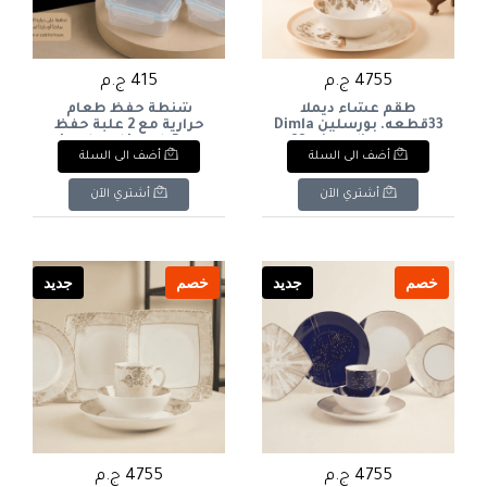
4755 ج.م
415 ج.م
طقم عشاء ديملا
شنطة حفظ طعام
33قطعه. بورسلين Dimla
حرارية مع 2 علبة حفظ
Insulated Lunch Bag
33-piece dinner set.
أضف الى السلة
أضف الى السلة
with 2 Food Storage
Porcelain.
Containers
أشتري الآن
أشتري الآن
خصم
جديد
خصم
جديد
4755 ج.م
4755 ج.م