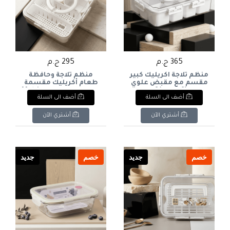
365 ج.م
295 ج.م
منظم ثلاجة أكريليك كبير
منظم ثلاجة وحافظة
مقسم مع مقبض علوي
طعام أكريليك مقسمة
(8 خانات)8-
مع مصفاة داخلية Multi-
أضف الى السلة
أضف الى السلة
Compartment Acrylic
Compartment Large
Fridge Organizer & Food
Acrylic Fridge & Snack
Keeper with Drainer
Organizer with Top
أشتري الآن
أشتري الآن
Handl
خصم
جديد
خصم
جديد