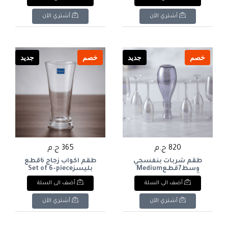
أشتري الآن
أشتري الآن
خصم
جديد
خصم
جديد
820 ج.م
365 ج.م
طقم شربات بنفسجي
طقم اكواب زجاج 6قطع
وسط7قطعMedium
بليسزSet of 6-piece
glass cups, please
purple sherbet set, 7
أضف الى السلة
أضف الى السلة
pieces
أشتري الآن
أشتري الآن