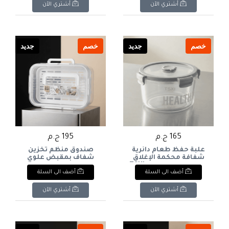
Airtight Lid - 1060ml
أشتري الآن
أشتري الآن
Capacity
خصم
جديد
خصم
جديد
165 ج.م
195 ج.م
علبة حفظ طعام دائرية
صندوق منظم تخزين
شفافة محكمة الإغلاق
شفاف بمقبض علوي
بغطاء رمادي ماركة TSXI
وسلة تصفية داخلية :
أضف الى السلة
أضف الى السلة
- سعة 1.5 لتر : TSXI
Clear Storage Organizer
Box with Top Handle and
Round Clear Airtight
Internal Draining Basket
Food Storage Container
أشتري الآن
أشتري الآن
with Grey Lid - 1.5L
Capacity