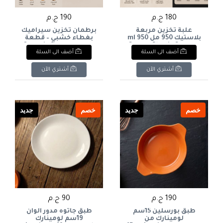
180 ج.م
190 ج.م
علبة تخزين مربعة
برطمان تخزين سيراميك
بلاستيك 950 مل 950 ml
بغطاء خشبي – قطعة
Square Plastic Storage
واحدة Ceramic Storage
أضف الى السلة
أضف الى السلة
Jar with Wooden Lid –
Container
Single Piece
أشتري الآن
أشتري الآن
خصم
جديد
خصم
جديد
190 ج.م
90 ج.م
طبق بورسلين 15سم
طبق جاتوه مدور الوان
لومينارك من
19سم لومينارك