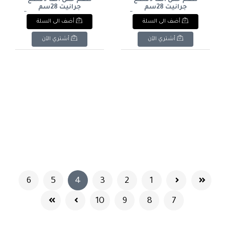
طقم حلل الفا 9قطع
طقم حلل الفا 9قطع
جرانيت 28سم
جرانيت 28سم
بالجريلةمن دريمDream
بالجريلةمن دريمDream
أضف الى السلة
أضف الى السلة
Alpha 9-piece granite
Alpha 9-piece granite
cookware set, 28cm, with
cookware set, 28cm, with
grill
grill
أشتري الآن
أشتري الآن
(current)
6
5
4
3
2
1
10
9
8
7