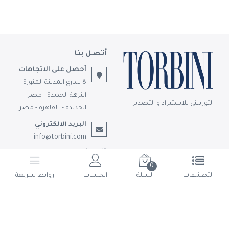
أتصل بنا
أحصل على الاتجاهات
8 شارع المدينة المنورة -
النزهة الجديدة - مصر
التوربيني للاستيراد و التصدير
الجديدة -, القاهرة - مصر
البريد الالكتروني
info@torbini.com
تابعونا
0
التصنيفات
السلة
الحساب
روابط سريعة
© حقوق الملكية 2026 التوربيني للاستيراد و التصدير.
تم التطوير بواسطة
Shoman Systems