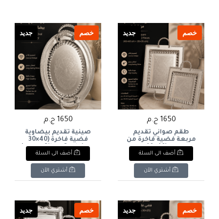
خصم
جديد
خصم
جديد
1650 ج.م
1650 ج.م
طقم صواني تقديم
صينية تقديم بيضاوية
مربعة فضية فاخرة من
فضية فاخرة (40×30
قطعتين (40×40 سم +
سم): Luxury Silver Oval
أضف الى السلة
أضف الى السلة
35×35 سم) Luxury Silver
Serving Tray (40×30 cm)
Square Serving Tray Set
– 2 Pieces (40×40 cm +
أشتري الآن
أشتري الآن
35×35 cm)
خصم
جديد
خصم
جديد