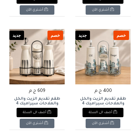
Hammered Stainless
Steel Cookware Set -
أشتري الآن
أشتري الآن
خصم
جديد
خصم
جديد
400 ج.م
609 ج.م
طقم تقديم الزيت والخل
طقم تقديم الزيت والخل
والملاحات سيراميك 4
والملاحات سيراميك 4
قطع بنقشة زهور مع
قطع مع حامل معدني
أضف الى السلة
أضف الى السلة
حامل معدني كروم. & : 4-
أسود (أوف وايت بنقشة
Piece Ceramic Oil,
خطوط سوداء). & : 4-
Piece Ceramic Oil,
Vinegar, Salt & Pepper
أشتري الآن
أشتري الآن
Vinegar, Salt & Pepper
Cruet Set with Floral
Cruet Set with Metal
Print & Chrome Stand.
Stand (Off-White with