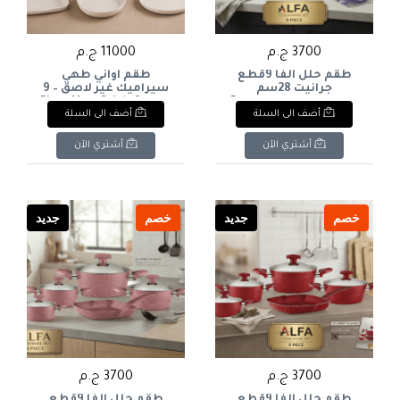
3700 ج.م
11000 ج.م
طقم حلل الفا 9قطع
طقم أواني طهي
جرانيت 28سم
سيراميك غير لاصق – 9
بالجريلةمن دريمDream
قطع 9-Piece Non-Stick
أضف الى السلة
أضف الى السلة
Ceramic Cookware Set
Alpha 9-piece granite
cookware set, 28cm, with
grill
أشتري الآن
أشتري الآن
خصم
جديد
خصم
جديد
3700 ج.م
3700 ج.م