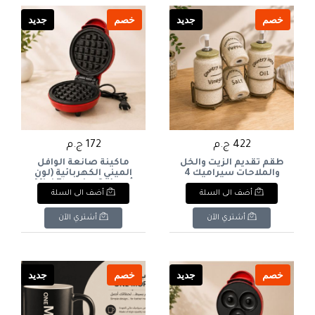
Black Line Pattern).
خصم
جديد
خصم
جديد
422 ج.م
172 ج.م
طقم تقديم الزيت والخل
ماكينة صانعة الوافل
والملاحات سيراميك 4
الميني الكهربائية (لون
قطع بتصميم ريفي
أحمر). & : Mini Electric
أضف الى السلة
أضف الى السلة
"Country Home" مع
Waffle Maker Machine
حامل معدني زيتي/
(Red).
زيتوني. & : 4-Piece
أشتري الآن
أشتري الآن
Ceramic Oil, Vinegar,
Salt & Pepper Cruet Set
with "Country Home"
Print & Metal Stand.
خصم
جديد
خصم
جديد