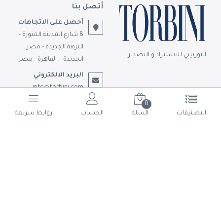
أتصل بنا
أحصل على الاتجاهات
8 شارع المدينة المنورة -
النزهة الجديدة - مصر
التوربيني للاستيراد و التصدير
الجديدة -, القاهرة - مصر
البريد الالكتروني
info@torbini.com
تابعونا
0
التصنيفات
السلة
الحساب
روابط سريعة
© حقوق الملكية 2026 التوربيني للاستيراد و التصدير.
تم التطوير بواسطة
Shoman Systems