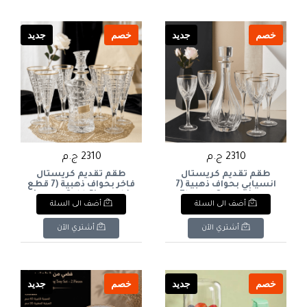
خصم
جديد
خصم
جديد
2310 ج.م
2310 ج.م
طقم تقديم كريستال
طقم تقديم كريستال
انسيابي بحواف ذهبية (7
فاخر بحواف ذهبية (7 قطع
قطع) Elegant Curved
) Luxury Gold-Rimmed
أضف الى السلة
أضف الى السلة
Crystal Decanter & Glass
Crystal Decanter & Glass
Set (7 Pieces)
Set (7 Pieces)
أشتري الآن
أشتري الآن
خصم
جديد
خصم
جديد