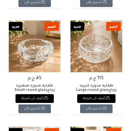
أشتري الآن
أشتري الآن
خصم
جديد
خصم
جديد
115 ج.م
45 ج.م
طفايه مدوره كبيره
طفايه مدوره صغيره
زجاجLarge round glass
زجاجSmall round glass
ashtray
ashtray
أضف الى السلة
أضف الى السلة
أشتري الآن
أشتري الآن