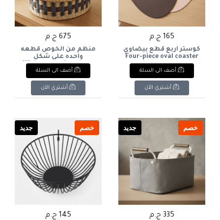
165 ج.م
675 ج.م
كوستر اربع قطع بيضاوي
منظم من الخوص قطعه
Four-piece oval coaster
واحده على شكل
مركبWicker organizer
أضف الى السلة
أضف الى السلة
in the shape of a boat
أشتري الآن
أشتري الآن
خصم
جديد
خصم
جديد
335 ج.م
145 ج.م