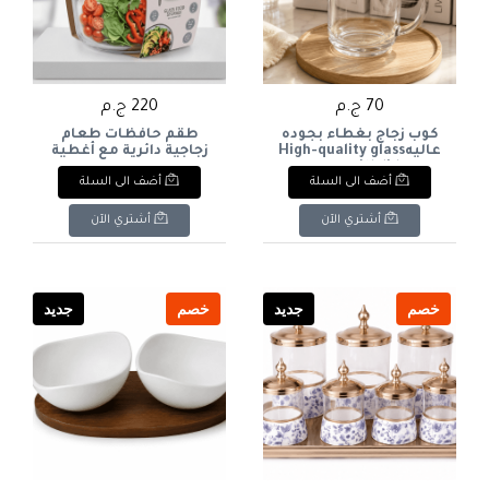
70 ج.م
220 ج.م
كوب زجاج بغطاء بجوده
طقم حافظات طعام
عاليهHigh-quality glass
زجاجية دائرية مع أغطية
cup with lid
محكمة الإغلاق
أضف الى السلة
أضف الى السلة
(قطعتين). 2-Piece
Circular Glass Food
Storage Container Set
أشتري الآن
أشتري الآن
with Locking Lids.
خصم
جديد
خصم
جديد