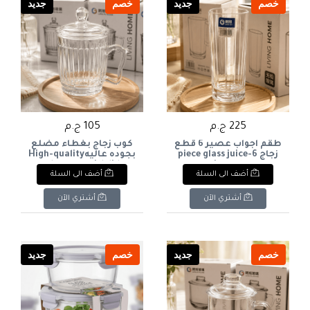
خصم
جديد
خصم
جديد
225 ج.م
105 ج.م
طقم اجواب عصير 6 قطع
كوب زجاج بغطاء مضلع
زجاج 6-piece glass juice
بجوده عاليهHigh-quality
glass cup with lid
jug set
أضف الى السلة
أضف الى السلة
أشتري الآن
أشتري الآن
خصم
جديد
خصم
جديد