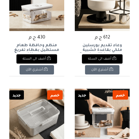
612 ج.م
430 ج.م
وعاء تقديم بورسلين
منظم وحافظة طعام
ملكي بقاعدة خشبية
مستطيل بغطاء تفريغ
مرتفعة Premium White
الهواء Vacuum (سعة 5
أضف الى السلة
أضف الى السلة
Porcelain Serving Bowl
لتر) Large Rectangular
Vacuum Food Storage
with Elevated Wooden
Container - 5L Capacity
Stand
أشتري الآن
أشتري الآن
خصم
جديد
خصم
جديد