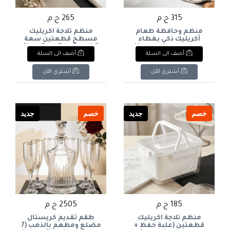
315 ج.م
265 ج.م
منظم وحافظة طعام
منظم ثلاجة أكريليك
أكريليك ذكي بغطاء
مسطح قطعتين سعة
تفريغ الهواء Vacuum
4.5 لتر 2-Piece Flat-Top
أضف الى السلة
أضف الى السلة
(سعة 2 لتر): Smart
Acrylic Fridge Organizer
- 4.5L Capacity
Acrylic Vacuum Food
Storage Container - 2L
أشتري الآن
أشتري الآن
Capacity
خصم
جديد
خصم
جديد
185 ج.م
2505 ج.م
منظم ثلاجة أكريليك
طقم تقديم كريستال
قطعتين (علبة حفظ +
مضلع ومطعم بالذهب (7