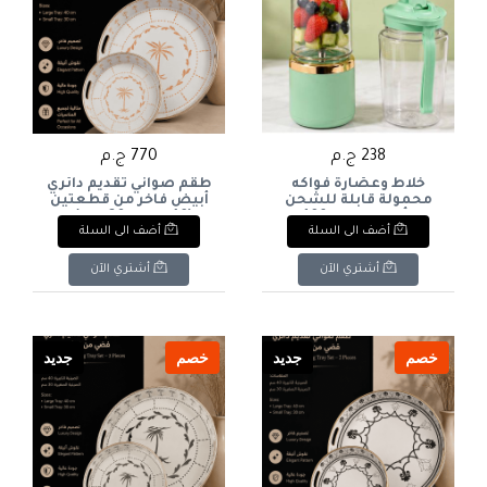
238 ج.م
770 ج.م
خلاط وعصّارة فواكه
طقم صواني تقديم دائري
محمولة قابلة للشحن
أبيض فاخر من قطعتين
مع كأسين سعة 400 مل
(40 سم + 30 سم) :
أضف الى السلة
أضف الى السلة
(لون أخضر فاتح/نعناعي
Luxury White Round
مع حواف ذهبية). & :
Serving Tray Set – 2
Pieces (40 cm + 30 cm)
Small Portable Multi-
أشتري الآن
أشتري الآن
Function Electric
Juencer Set (2x 400ml
Cups, Mint Green & Gold
Accent).
خصم
جديد
خصم
جديد