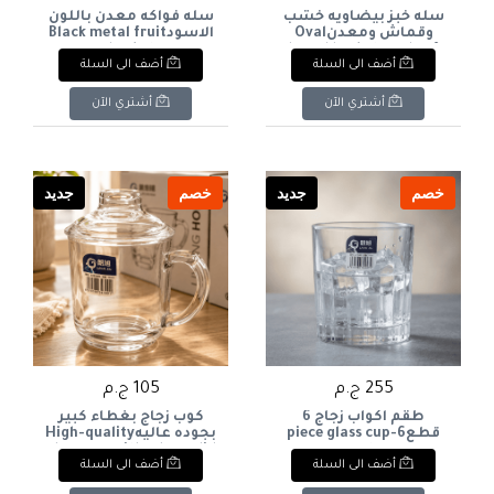
سله خبز بيضاويه خشب
سله فواكه معدن باللون
وقماش ومعدنOval
الاسودBlack metal fruit
basket
bread basket made of
أضف الى السلة
أضف الى السلة
wood, fabric, and metal
أشتري الآن
أشتري الآن
خصم
جديد
خصم
جديد
255 ج.م
105 ج.م
طقم اكواب زجاج 6
كوب زجاج بغطاء كبير
قطع6-piece glass cup
بجوده عاليهHigh-quality
glass cup with a large lid
set
أضف الى السلة
أضف الى السلة