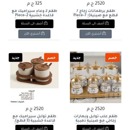
2520 ج.م
325 ج.م
طقم برطمانات زجاج 7
طقم 2 وعاء سيراميك مع
قطع مع صينية): 7-Piece
قاعدة خشبية 2-Piece
Ceramic Bowl Set with
Glass Storage Jar Set
أضف الى السلة
أضف الى السلة
Wooden Base
with Tray
أشتري الآن
أشتري الآن
خصم
جديد
خصم
جديد
2520 ج.م
2520 ج.م
طقم علب توابل وبهارات
طقم توابل سيراميك مع
زجاجي مع صينية ذهبية
قاعدة خشبية (3 قطع).
فاخرة (7 قطع): 7-Piece
3-Piece Ceramic Spice
أضف الى السلة
أضف الى السلة
Jar Set with Wooden
Glass Spice and Storage