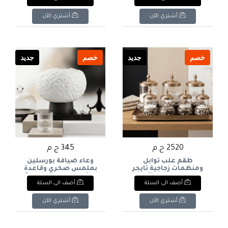
Base.
Jar Set with Luxury Gold
Tray.
أشتري الآن
أشتري الآن
خصم
جديد
خصم
جديد
2520 ج.م
345 ج.م
طقم علب توابل
وعاء ضيافة بورسلين
ومنظمات زجاجية تايجر
بملمس صخري وقاعدة
مع صينية ذهبية (8 قطع
خشبية داكنة Premium
أضف الى السلة
أضف الى السلة
Textured Porcelain Fruit
Luxury Tiger-Pattern
Bowl with Dark Wooden
Glass Spice & Storage
Base
Canister Set with Gold
أشتري الآن
أشتري الآن
Tray (8 Pieces)